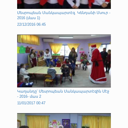
Մեսրոպեան Մանկապարտէզ. Կենդանի Մսուր -
2016 (մաս 1)
22/12/2016 06:45
Կաղանդը՝ Մեսրոպեան Մանկապարտէզին Մէջ
- 2016- մաս 2
11/01/2017 00:47