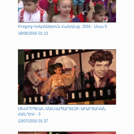
Բողբոջ-Կոկոններուն Հանդէսը. 2016 - Մաս 5
18/06/2016 01:13
ՄԵՍՐՈՊԵԱՆ ՄԱՆԿԱՊԱՐՏԷԶԻ ԱՒԱՐՏԱԿԱՆ
ՀԱՆԴԷՍ - 3
13/07/2016 01:37