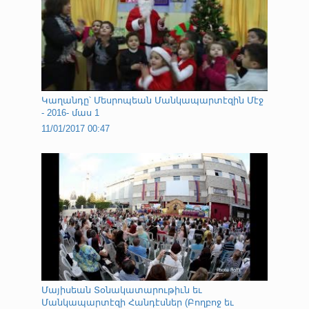
Կաղանդը՝ Մեսրոպեան Մանկապարտէզին Մէջ
- 2016- մաս 1
11/01/2017 00:47
Մայիսեան Տօնակատարութիւն եւ
Մանկապարտէզի Հանդէսներ (Բողբոջ եւ