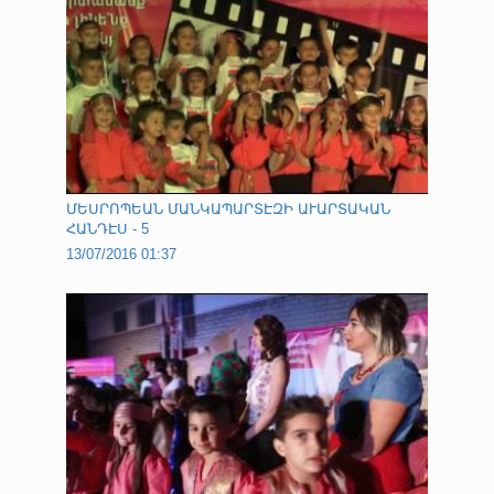
ՄԵՍՐՈՊԵԱՆ ՄԱՆԿԱՊԱՐՏԷԶԻ ԱՒԱՐՏԱԿԱՆ
ՀԱՆԴԷՍ - 5
13/07/2016 01:37