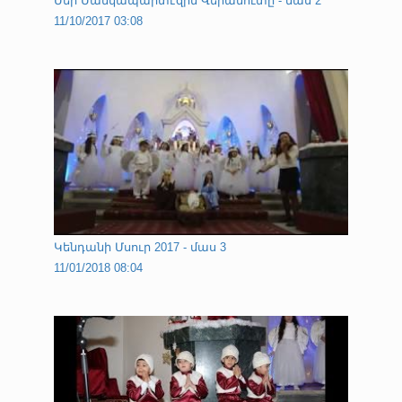
Մեր Մանկապարտէզին Վերամուտը - մաս 2
11/10/2017 03:08
Կենդանի Մսուր 2017 - մաս 3
11/01/2018 08:04