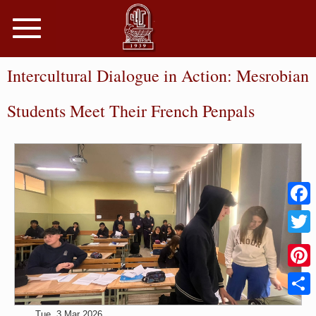
Toggle
navigation
Intercultural Dialogue in Action: Mesrobian
Students Meet Their French Penpals
Faceb
Twitter
Pinter
Share
Tue, 3 Mar 2026