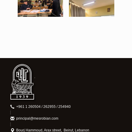
View
View
+961 1 260504 / 262955 / 254940
principal@mesrobian.com
Bourj Hammoud, Arax street, Beirut, Lebanon