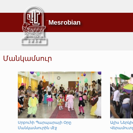
Mesrobian
Մանկամսուր
Սրբուհի Պարպարայի Օրը
Ալիս Ներկ
Մանկամսուրին մէջ
Վերամուտ