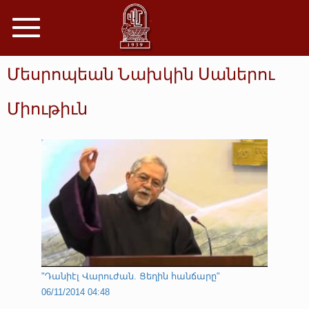
Toggle
navigation
Մեսրոպեան Նախկին Սաներու
Միութիւն
"Դանիէլ Վարուժան. Ցեղին հանճարը"
06/11/2014 04:48