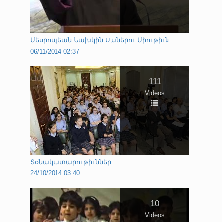
Մեսրոպեան Նախկին Սաներու Միութիւն
06/11/2014 02:37
111
Videos
Տօնակատարութիւններ
24/10/2014 03:40
10
Videos